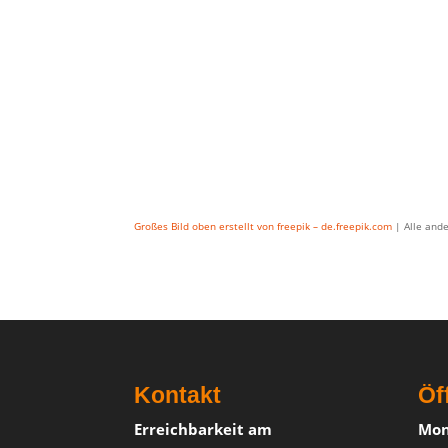
Großes Bild oben erstellt von freepik – de.freepik.com
| Alle and
Kontakt
Öf
Erreichbarkeit am
Mon