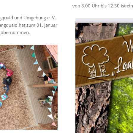
von 8.00 Uhr bis 12.30 ist ein
ngquaid und Umgebung e. V.
ngquaid hat zum 01. Januar
ns übernommen.