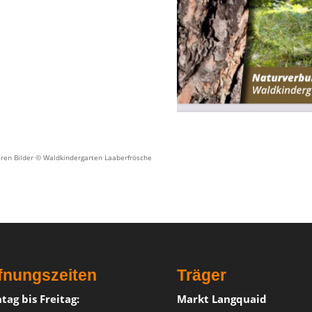
eren Bilder © Waldkindergarten Laaberfrösche
fnungszeiten
Träger
tag bis Freitag:
Markt Langquaid