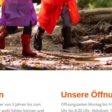
n
Unsere Öffn
er von 3 Jahren bis zum
Öffnungszeiten Montag bis Fre
der wohl fühlen können und
Uhr bis 8.00 Uhr. Abholzeit: 